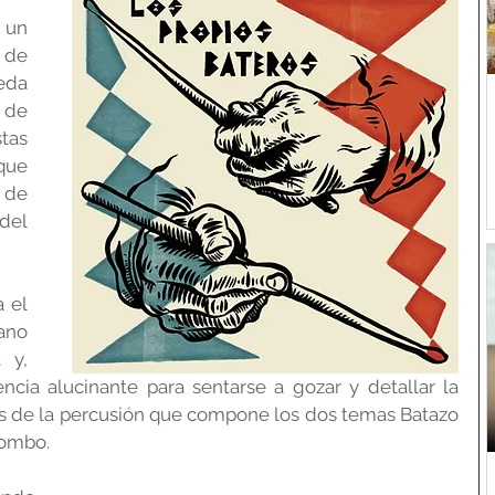
de 
da 
 de 
as 
ue 
de 
del 
 el 
no 
y, 
ncia alucinante para sentarse a gozar y detallar la 
os de la percusión que compone los dos temas Batazo 
tombo.