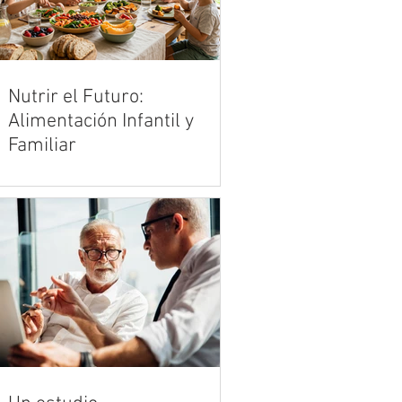
Nutrir el Futuro:
Alimentación Infantil y
Familiar
Criar en la era de los productos
ultraprocesados es uno de los
mayores desafíos de la crianza
moderna. Vivimos en un entorno
acelerado donde la publicidad y la
comodidad de la comida rápida
compiten de manera desleal con la
cocina tradicional y los alimentos
reales. Sin embargo, en medio de
esta marea de opciones
industrializadas, el hogar sigue