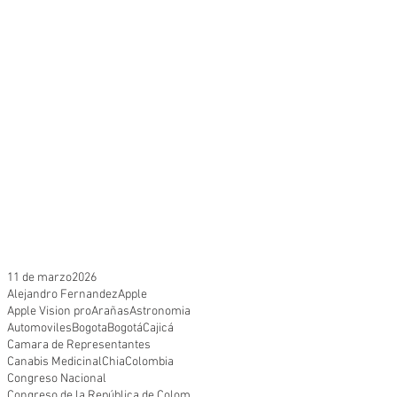
11 de marzo
2026
Alejandro Fernandez
Apple
Apple Vision pro
Arañas
Astronomia
Automoviles
Bogota
Bogotá
Cajicá
Camara de Representantes
Canabis Medicinal
Chia
Colombia
Congreso Nacional
Congreso de la República de Colombia