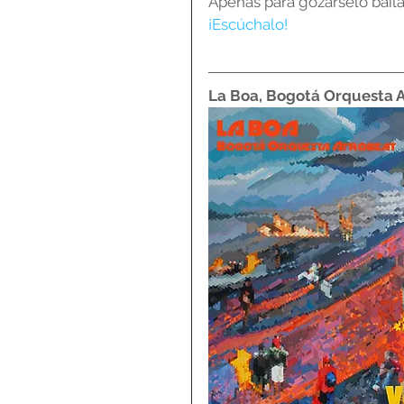
Apenas para gozárselo bail
¡Escúchalo!
La Boa, Bogotá Orquesta 