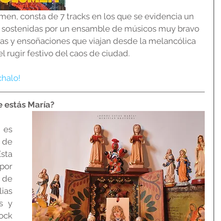
en, consta de 7 tracks en los que se evidencia un 
 sostenidas por un ensamble de músicos muy bravo 
has y ensoñaciones que viajan desde la melancólica 
 rugir festivo del caos de ciudad.
chalo!
e estás María?
es 
de 
ta 
por 
 de 
as 
s y 
ck 