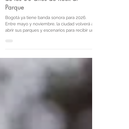
Festivales al Parque 2026 y
confirma la histórica celebración
de los 30 años de Rock al
Parque
Bogotá ya tiene banda sonora para 2026.
Entre mayo y noviembre, la ciudad volverá a
abrir sus parques y escenarios para recibir una
nueva edición de los Festivales al Parque,
política cultural que se mantiene firme y en
expansión bajo el liderazgo del Instituto
Distrital de las Artes - Idartes. La
programación comenzará el 24 y 25 de mayo
con Colombia al Parque en el Parque de los
Novios y se extenderá hasta el 28 y 29 de
noviembre con Salsa al Parque en el Simón
Bolívar. En