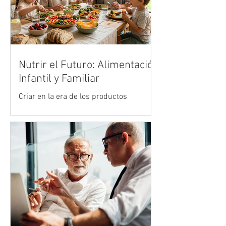
Nutrir el Futuro: Alimentación
Infantil y Familiar
Criar en la era de los productos
ultraprocesados es uno de los mayores
desafíos de la crianza moderna. Vivimos
en un entorno acelerado donde la
publicidad y la comodidad de la comida
rápida compiten de manera desleal con
la cocina tradicional y los alimentos
reales. Sin embargo, en medio de esta
marea de opciones industrializadas, el
hogar sigue siendo el refugio más
importante para diseñar el bienestar