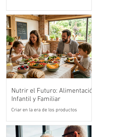
centros de datos
● José Borges, gerente para la región de
Vertiv, analiza cómo la infraestructura
digital respondió a uno de los mayores
retos tecnológicos del deporte mundial.
Nutrir el Futuro: Alimentación
Infantil y Familiar
Criar en la era de los productos
ultraprocesados es uno de los mayores
desafíos de la crianza moderna. Vivimos
en un entorno acelerado donde la