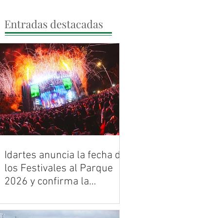
Entradas destacadas
Idartes anuncia la fecha de
los Festivales al Parque
2026 y confirma la
histórica celebración de
Bogotá ya tiene banda sonora para
los 30 años de Rock al
2026. Entre mayo y noviembre, la