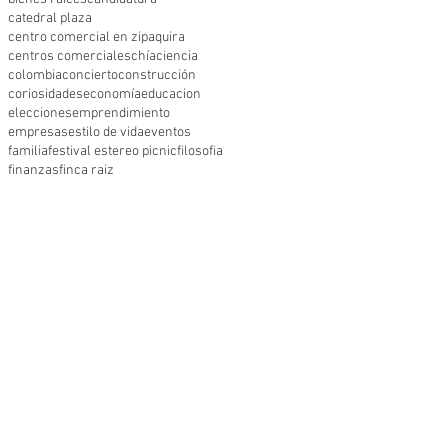
catedral plaza
centro comercial en zipaquira
centros comerciales
chía
ciencia
colombia
concierto
construcción
coriosidades
economía
educacion
elecciones
emprendimiento
empresas
estilo de vida
eventos
familia
festival estereo picnic
filosofia
finanzas
finca raiz