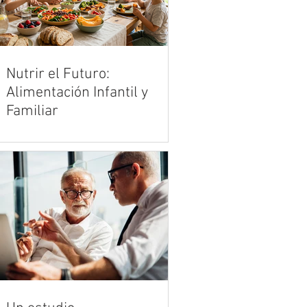
Nutrir el Futuro:
Alimentación Infantil y
Familiar
Criar en la era de los productos
ultraprocesados es uno de los
mayores desafíos de la crianza
moderna. Vivimos en un entorno
acelerado donde la publicidad y la
comodidad de la comida rápida
compiten de manera desleal con la
cocina tradicional y los alimentos
reales. Sin embargo, en medio de
esta marea de opciones
industrializadas, el hogar sigue