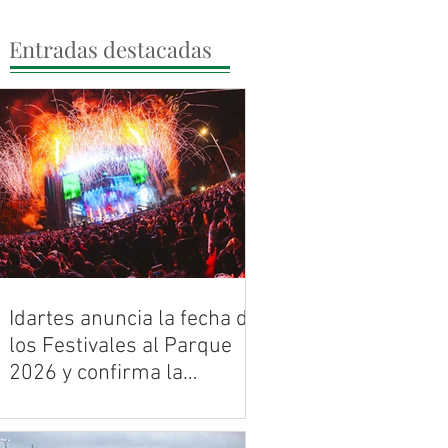
Entradas destacadas
Idartes anuncia la fecha de
los Festivales al Parque
2026 y confirma la
histórica celebración de
Bogotá ya tiene banda sonora para
los 30 años de Rock al
2026. Entre mayo y noviembre, la