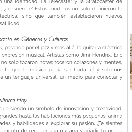
 una identidad. La Telecaster y la Stratocaster de 
, ¿te suenan? Estos modelos no solo definieron la 
léctrica, sino que también establecieron nuevos 
atilidad.
pacto en Géneros y Culturas
, pasando por el jazz y más allá, la guitarra eléctrica 
a expresión musical. Artistas como Jimi Hendrix, Eric 
no solo tocaron notas; tocaron corazones y mentes, 
 lo que la música podía ser. Cada riff y solo nos 
s un lenguaje universal, un medio para conectar y 
uitarra Hoy
sigue siendo un símbolo de innovación y creatividad. 
randes hasta las habitaciones más pequeñas, anima 
des y habilidades a explorar su pasión. ¿Te sientes 
momento de recoger una guitarra y añadir tu propia 