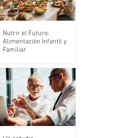
Nutrir el Futuro:
Alimentación Infantil y
Familiar
Criar en la era de los productos
ultraprocesados es uno de los
mayores desafíos de la crianza
moderna. Vivimos en un entorno
acelerado donde la publicidad y la
comodidad de la comida rápida
compiten de manera desleal con la
cocina tradicional y los alimentos
reales. Sin embargo, en medio de
esta marea de opciones
industrializadas, el hogar sigue