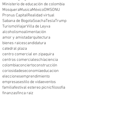
Ministerio de educación de colombia
Mosquera
Musica
México
OMS
ONU
Pronus Capital
Realidad virtual
Sabana de Bogota
Soacha
Tesla
Trump
Turismo
Viajar
Villa de Leyva
alcoholismo
alimentación
amor y amistad
arquitectura
bienes raices
candidatura
catedral plaza
centro comercial en zipaquira
centros comerciales
chía
ciencia
colombia
concierto
construcción
coriosidades
economía
educacion
elecciones
emprendimiento
empresas
estilo de vida
eventos
familia
festival estereo picnic
filosofia
finanzas
finca raiz