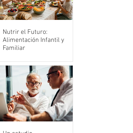
Nutrir el Futuro:
Alimentación Infantil y
Familiar
Criar en la era de los productos
ultraprocesados es uno de los
mayores desafíos de la crianza
moderna. Vivimos en un entorno
acelerado donde la publicidad y la
comodidad de la comida rápida
compiten de manera desleal con la
cocina tradicional y los alimentos
reales. Sin embargo, en medio de
esta marea de opciones
industrializadas, el hogar sigue