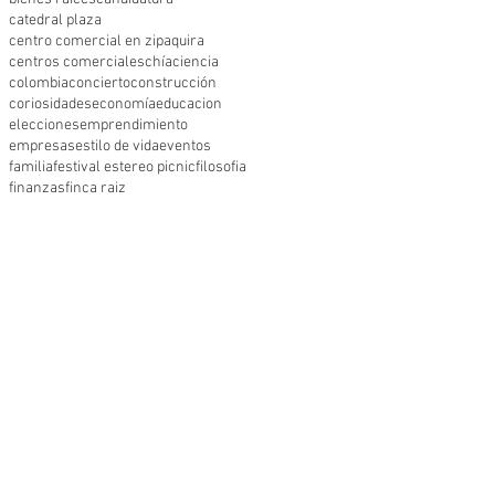
catedral plaza
centro comercial en zipaquira
centros comerciales
chía
ciencia
colombia
concierto
construcción
coriosidades
economía
educacion
elecciones
emprendimiento
empresas
estilo de vida
eventos
familia
festival estereo picnic
filosofia
finanzas
finca raiz