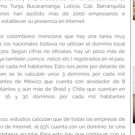
o Tunja, Bucaramanga, Leticia, Cali, Barranquilla 
lleres han asistido más de 2000 empresarios e 
establecer su presencia en Internet.
dor colombiano menciona que hay una tarea muy 
los nacionales todavía no utilizan el dominio local 
os. Según cifras no oficiales, hay un poco más de 
uye también 
.com.co, .net.co
 etc.) registrados en el país, 
r cada mil habitantes. Esto nos pone por delante de 
en se le calculan unos 3 dominios por cada mil 
tantes de México que cuenta con alrededor de 8 
tantes y aún más de Brasil y Chile que cuentan en 
 16 y 30 dominios por cada mil habitantes 
.co, estudios calculan que de todas las empresas de 
o de Internet, el 93% cuenta con un dominio .br. Una 
debería apuntar. Para esto hay que continuar con la 