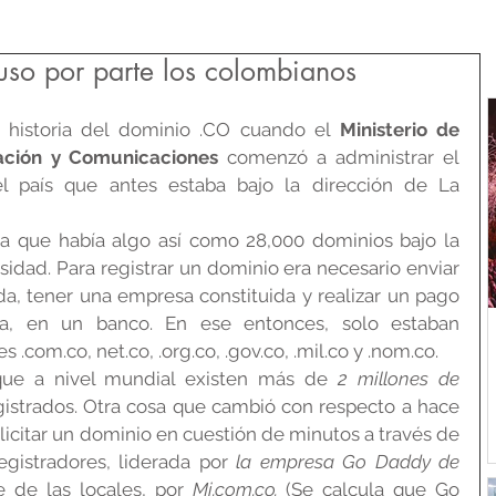
uso por parte los colombianos
 historia del dominio .CO cuando el 
Ministerio de 
ación y Comunicaciones
 comenzó a administrar el 
 país que antes estaba bajo la dirección de La 
 que había algo así como 28,000 dominios bajo la 
sidad. Para registrar un dominio era necesario enviar 
a, tener una empresa constituida y realizar un pago 
lla, en un banco. En ese entonces, solo estaban 
 .com.co, net.co, .org.co, .gov.co, .mil.co y .nom.co.
que a nivel mundial existen más de 
2 millones de 
gistrados. Otra cosa que cambió con respecto a hace 
licitar un dominio en cuestión de minutos a través de 
egistradores, liderada por 
la empresa Go Daddy de 
e de las locales, por 
Mi.com.co.
 (Se calcula que Go 