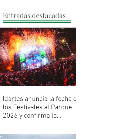
Entradas destacadas
Idartes anuncia la fecha de
los Festivales al Parque
2026 y confirma la
histórica celebración de
Bogotá ya tiene banda sonora para
los 30 años de Rock al
2026. Entre mayo y noviembre, la