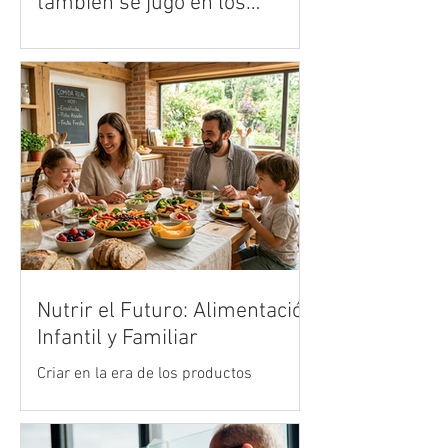
también se jugó en los
centros de datos
● José Borges, gerente para la región de
Vertiv, analiza cómo la infraestructura
digital respondió a uno de los mayores
retos tecnológicos del deporte mundial.
Nutrir el Futuro: Alimentación
Infantil y Familiar
Criar en la era de los productos
ultraprocesados es uno de los mayores
desafíos de la crianza moderna. Vivimos
en un entorno acelerado donde la