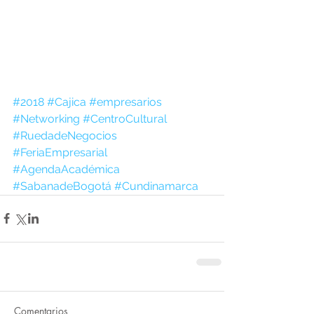
#2018
#Cajica
#empresarios
#Networking
#CentroCultural
#RuedadeNegocios
#FeriaEmpresarial
#AgendaAcadémica
#SabanadeBogotá
#Cundinamarca
Comentarios