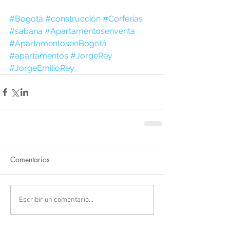
#Bogotá
#construcción
#Corferias
#sabana
#Apartamentosenventa
#ApartamentosenBogotá
#apartamentos
#JorgeRey
#JorgeEmilioRey
Comentarios
Escribir un comentario...