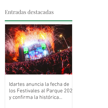
Entradas destacadas
Idartes anuncia la fecha de
los Festivales al Parque 2026
y confirma la histórica
celebración de los 30 años de
Bogotá ya tiene banda sonora para