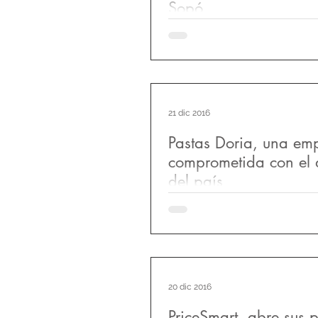
Sopó
Parque Arauco, la firma chile
30 años de experiencia en el d
operación de centros comercia
presencia en Chil
21 dic 2016
Pastas Doria, una em
comprometida con el d
del país
Productos Alimenticios Doria S
empresa comprometida con el 
país y la nutrición de los colo
el año 1
20 dic 2016
PriceSmart, abre sus 