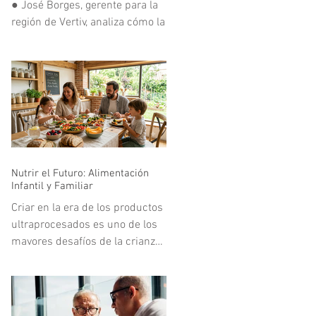
● José Borges, gerente para la
al Parque en el Simón Bolívar.
región de Vertiv, analiza cómo la
En
infraestructura digital
respondió a uno de los mayores
retos tecnológicos del deporte
mundial.
Nutrir el Futuro: Alimentación
Infantil y Familiar
Criar en la era de los productos
ultraprocesados es uno de los
mayores desafíos de la crianza
moderna. Vivimos en un
entorno acelerado donde la
publicidad y la comodidad de la
comida rápida compiten de