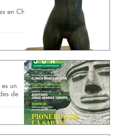
les en Chía
y atentos a
a de Bogotá en
nversión,
 es un
des de
oso y rico
 de 500 años,
 buscaban un