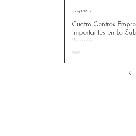
4 sept 2016
Cuatro Centros Empre
importantes en La Sa
Bogotá
"Importantes proyectos de ofic
construyen a las afueras de B
innumerables los proyectos de
se desarrollan...