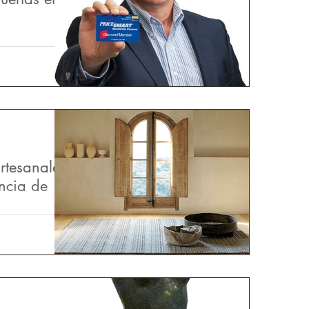
bre, la
rt en Chía se
mo Club de esta
rtesanales,
ncia de
n Cajicá
 y alfombras de
no, que