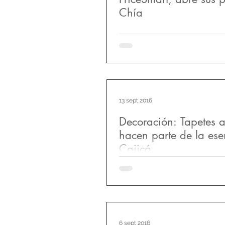
Chía
Desde el pasado 1° de septiem
esperada apertura de PriceSma
convirtió en realidad. El sépti
cadena,...
13 sept 2016
Decoración: Tapetes a
hacen parte de la ese
Cajicá.
Son numerosas las empresas e
dedicadas al tejido de tapetes
lana virgen hechas 100% a ma
ofrecen una gran...
6 sept 2016