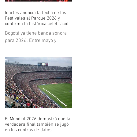
Idartes anuncia la fecha de los
Festivales al Parque 2026 y
confirma la histórica celebración
de los 30 años de Rock al Parque
Bogotá ya tiene banda sonora
para 2026. Entre mayo y
noviembre, la ciudad volverá a
abrir sus parques y escenarios
para recibir una nueva edición
de los Festivales al Parque,
política cultural que se
mantiene firme y en expansión
bajo el liderazgo del Instituto
Distrital de las Artes - Idartes.
La programación comenzará el
24 y 25 de mayo con Colombia
El Mundial 2026 demostró que la
al Parque en el Parque de los
verdadera final también se jugó
Novios y se extenderá hasta el
en los centros de datos
28 y 29 de noviembre con Salsa