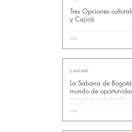
Tres Opciones cultura
y Cajicá
En nuestra revista estamos mu
todo lo que pasa en La Saban
lo que se refiere a negocios, i
Cultura,...
5 sept 2016
La Sabana de Bogotá
mundo de oportunida
negocios y vivienda
La Sabana de Bogotá...el herm
reino de los Muiscas Hace más
los conquistadores españoles
país...