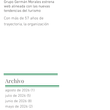
Grupo Germán Morales estrena
mejoras cognitivas un 55%
web alineada con las nuevas
superiores a las observadas
tendencias del turismo
con recomendaciones
Con más de 57 años de
generales de salud en adultos
trayectoria, la organización
mayores en riesgo de deterioro
colombiana redefine su
cognitivo.
narrativa de marca para
conectar la hotelería tradicional
con las rentas cortas, la
tecnología y la sostenibilidad.
La nueva plataforma responde
a las demandas del viajero
moderno y los nuevos modelos
de habitabilidad.
Archivo
agosto de 2026
(1)
1 entrada
julio de 2026
(5)
5 entradas
junio de 2026
(8)
8 entradas
mayo de 2026
(2)
2 entradas