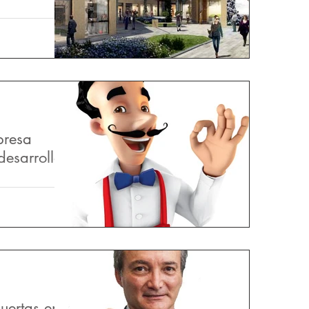
na con más de
esarrollo y
les, con
presa
esarrollo
.A.S. es una
desarrollo del
mbianos. Hacia
puertas en