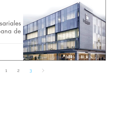
sariales
bana de
inas se
ogotá" Son
 oficinas que
1
2
3