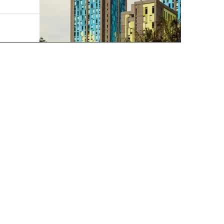
e 2024 fue un
nacional,
frentando retos