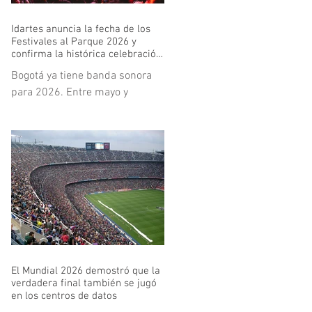
Idartes anuncia la fecha de los
Festivales al Parque 2026 y
confirma la histórica celebración
de los 30 años de Rock al Parque
Bogotá ya tiene banda sonora
para 2026. Entre mayo y
noviembre, la ciudad volverá a
abrir sus parques y escenarios
para recibir una nueva edición
de los Festivales al Parque,
política cultural que se
mantiene firme y en expansión
bajo el liderazgo del Instituto
Distrital de las Artes - Idartes.
La programación comenzará el
24 y 25 de mayo con Colombia
El Mundial 2026 demostró que la
al Parque en el Parque de los
verdadera final también se jugó
Novios y se extenderá hasta el
en los centros de datos
28 y 29 de noviembre con Salsa