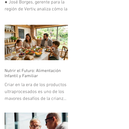
● José Borges, gerente para la
al Parque en el Simón Bolívar.
región de Vertiv, analiza cómo la
En
infraestructura digital
respondió a uno de los mayores
retos tecnológicos del deporte
mundial.
Nutrir el Futuro: Alimentación
Infantil y Familiar
Criar en la era de los productos
ultraprocesados es uno de los
mayores desafíos de la crianza
moderna. Vivimos en un
entorno acelerado donde la
publicidad y la comodidad de la
comida rápida compiten de