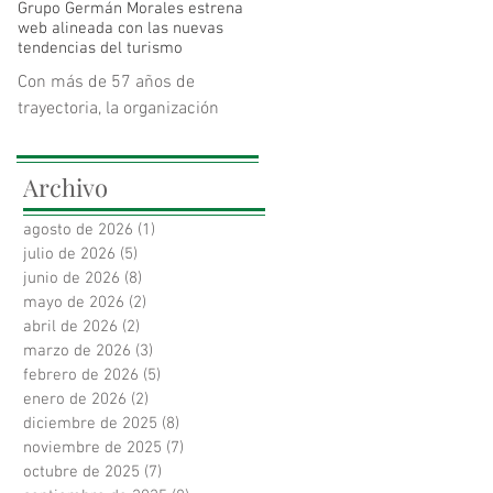
Grupo Germán Morales estrena
mejoras cognitivas un 55%
web alineada con las nuevas
superiores a las observadas
tendencias del turismo
con recomendaciones
Con más de 57 años de
generales de salud en adultos
trayectoria, la organización
mayores en riesgo de deterioro
colombiana redefine su
cognitivo.
narrativa de marca para
Archivo
conectar la hotelería tradicional
con las rentas cortas, la
agosto de 2026
(1)
1 entrada
tecnología y la sostenibilidad.
julio de 2026
(5)
5 entradas
La nueva plataforma responde
junio de 2026
(8)
8 entradas
a las demandas del viajero
mayo de 2026
(2)
2 entradas
moderno y los nuevos modelos
abril de 2026
(2)
2 entradas
de habitabilidad.
marzo de 2026
(3)
3 entradas
febrero de 2026
(5)
5 entradas
enero de 2026
(2)
2 entradas
diciembre de 2025
(8)
8 entradas
noviembre de 2025
(7)
7 entradas
octubre de 2025
(7)
7 entradas