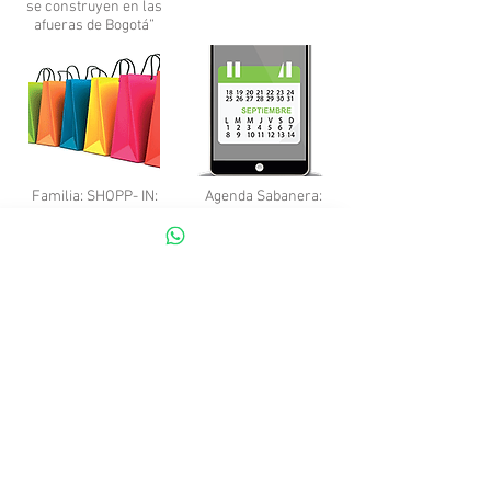
se construyen en las
afueras de Bogotá”
Familia: SHOPP- IN:
Agenda Sabanera:
La guía de los
Eventos, ferias,
centros
actividades y todo lo
comerciales de La
que van pasando en
Sabana
la región.
Parque La Montaña
Germán Mesa:
del Oso: Un
Empresario exitoso
remanso de paz
de la sabana de