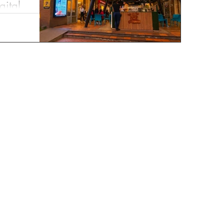
gital
n medios
ika ha sabido
levante en la
cia en centros
de Zipaquirá,