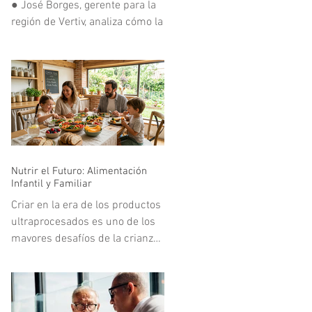
● José Borges, gerente para la
al Parque en el Simón Bolívar.
región de Vertiv, analiza cómo la
En
infraestructura digital
respondió a uno de los mayores
retos tecnológicos del deporte
mundial.
Nutrir el Futuro: Alimentación
Infantil y Familiar
Criar en la era de los productos
ultraprocesados es uno de los
mayores desafíos de la crianza
moderna. Vivimos en un
entorno acelerado donde la
publicidad y la comodidad de la
comida rápida compiten de