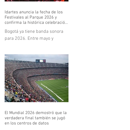
Idartes anuncia la fecha de los
Festivales al Parque 2026 y
confirma la histórica celebración
de los 30 años de Rock al Parque
Bogotá ya tiene banda sonora
para 2026. Entre mayo y
noviembre, la ciudad volverá a
abrir sus parques y escenarios
para recibir una nueva edición
de los Festivales al Parque,
política cultural que se
mantiene firme y en expansión
bajo el liderazgo del Instituto
Distrital de las Artes - Idartes.
La programación comenzará el
24 y 25 de mayo con Colombia
El Mundial 2026 demostró que la
al Parque en el Parque de los
verdadera final también se jugó
Novios y se extenderá hasta el
en los centros de datos
28 y 29 de noviembre con Salsa