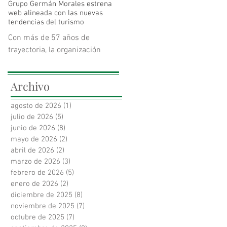
Grupo Germán Morales estrena
mejoras cognitivas un 55%
web alineada con las nuevas
superiores a las observadas
tendencias del turismo
con recomendaciones
Con más de 57 años de
generales de salud en adultos
trayectoria, la organización
mayores en riesgo de deterioro
colombiana redefine su
cognitivo.
narrativa de marca para
Archivo
conectar la hotelería tradicional
con las rentas cortas, la
agosto de 2026
(1)
1 entrada
tecnología y la sostenibilidad.
julio de 2026
(5)
5 entradas
La nueva plataforma responde
junio de 2026
(8)
8 entradas
a las demandas del viajero
mayo de 2026
(2)
2 entradas
moderno y los nuevos modelos
abril de 2026
(2)
2 entradas
de habitabilidad.
marzo de 2026
(3)
3 entradas
febrero de 2026
(5)
5 entradas
enero de 2026
(2)
2 entradas
diciembre de 2025
(8)
8 entradas
noviembre de 2025
(7)
7 entradas
octubre de 2025
(7)
7 entradas