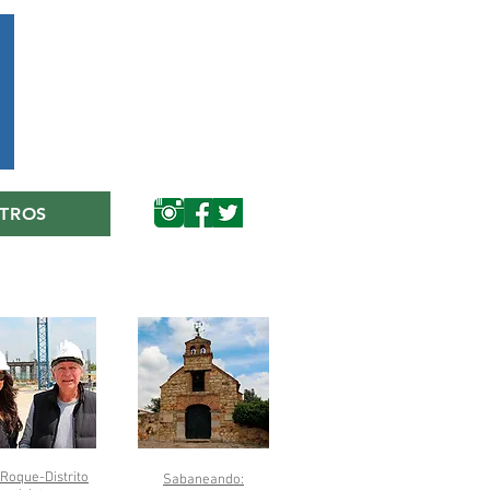
TROS
Roque-Distrito
Sabaneando: