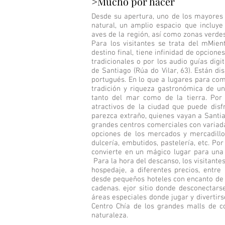
>Mucho por hacer
Desde su apertura, uno de los mayores 
natural, un amplio espacio que incluye
aves de la región, así como zonas verde
Para los visitantes se trata del mMien
destino final, tiene infinidad de opcione
tradicionales o por los audio guías dig
de Santiago (Rúa do Vilar, 63). Están dis
portugués. En lo que a lugares para come
tradición y riqueza gastronómica de un
tanto del mar como de la tierra. Por
atractivos de la ciudad que puede dis
parezca extraño, quienes vayan a Santi
grandes centros comerciales con variad
opciones de los mercados y mercadillos
dulcería, embutidos, pastelería, etc. Por
convierte en un mágico lugar para una c
Para la hora del descanso, los visitante
hospedaje, a diferentes precios, entre
desde pequeños hoteles con encanto de 
cadenas. ejor sitio donde desconectars
áreas especiales donde jugar y divertirse
Centro Chía de los grandes malls de c
naturaleza.