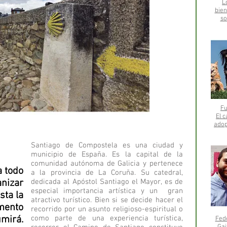
L
bie
so
Fu
El 
adop
Santiago de Compostela es una ciudad y
municipio de España. Es la capital de la
comunidad autónoma de Galicia y pertenece
a todo
a la provincia de La Coruña. Su catedral,
anizar
dedicada al Apóstol Santiago el Mayor, es de
especial importancia artística y un gran
sta la
atractivo turístico. Bien si se decide hacer el
imento
recorrido por un asunto religioso-espiritual o
mirá.
como parte de una experiencia turística,
Fede