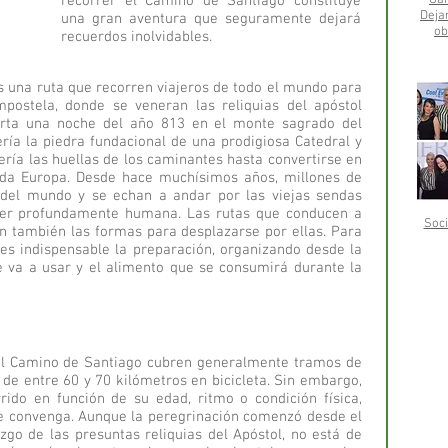
recorrer el Camino de Santiago constituye
Gai
Deja
una gran aventura que seguramente dejará
ob
recuerdos inolvidables.
s una ruta que recorren viajeros de todo el mundo para
postela, donde se veneran las reliquias del apóstol
erta una noche del año 813 en el monte sagrado del
sería la piedra fundacional de una prodigiosa Catedral y
ería las huellas de los caminantes hasta convertirse en
toda Europa. Desde hace muchísimos años, millones de
 del mundo y se echan a andar por las viejas sendas
 ser profundamente humana. Las rutas que conducen a
Soci
n también las formas para desplazarse por ellas. Para
 es indispensable la preparación, organizando desde la
e va a usar y el alimento que se consumirá durante la
 el Camino de Santiago cubren generalmente tramos de
y de entre 60 y 70 kilómetros en bicicleta. Sin embargo,
rido en función de su edad, ritmo o condición física,
le convenga. Aunque la peregrinación comenzó desde el
go de las presuntas reliquias del Apóstol, no está de