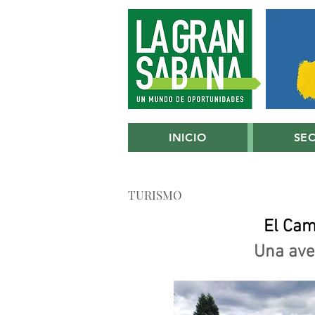
INICIO
SE
TURISMO
El Cam
Una ave