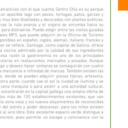
atractivos con el que cuenta Centro Chía es su parque
 un apacible lago con peces, tortugas, patos, garzas y
s muy bien diseñadas y decoradas con plantas exóticas.
tras la ruta avanza y el viajero se enrumba hacia su
s para distraerse. Puede elegir entre las visitas guiadas
itales MP3, que puede adquirir en la Oficina de Turismo
ponibles en español, inglés, alemán, italiano, francés y
r se refiere, Santiago, como capital de Galicia, ofrece
a cocina admirada por la calidad de sus ingredientes
 esa razón la gastronomía es uno de los principales
frutarse en restaurantes, mercados y posadas. Aunque
ago y deseen hacer compras se conseguirán con cuatro
a mercancía e infinidad de marcas. También existen las
, donde se pueden adquirir piezas típicas, artesanía,
 otra parte, cuando cae el sol la ciudad se ilumina y se
ena tranquila o para asistir a una actividad cultural.
s encontrarán en la capital gallega una amplia oferta de
 los más de 120 establecimientos existentes, que van
la zona vieja y los nuevos alojamientos de reconocidas
e del estrés y poder descansar; para los niños existen
 al aire libre. Este excelente espacio verde distingue a
oncreto, pues permite un escape y convivencia con la