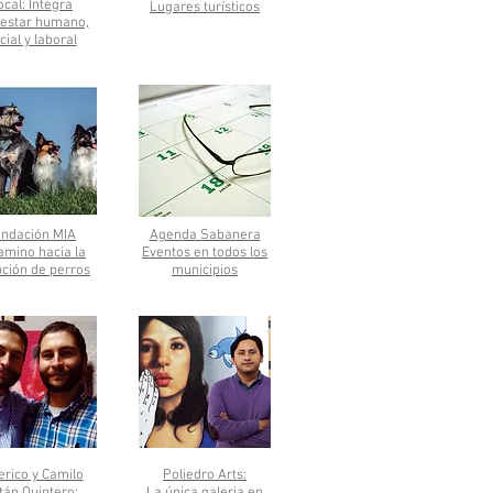
ocal: Integra
Lugares turísticos
nestar humano,
cial y laboral
ndación MIA
Agenda Sabanera
camino hacia la
Eventos en todos los
ción de perros
municipios
rico y Camilo
Poliedro Arts: