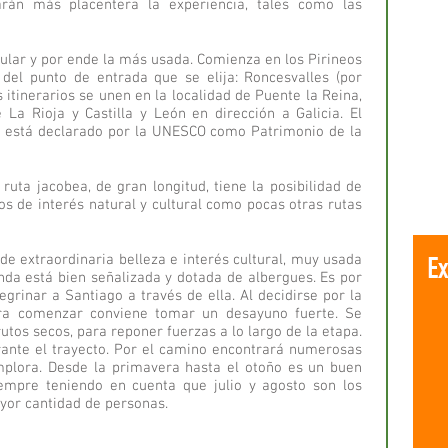
rán más placentera la experiencia, tales como las
pular y por ende la más usada. Comienza en los Pirineos
del punto de entrada que se elija: Roncesvalles (por
itinerarios se unen en la localidad de Puente la Reina,
 La Rioja y Castilla y León en dirección a Galicia. El
a está declarado por la UNESCO como Patrimonio de la
 ruta jacobea, de gran longitud, tiene la posibilidad de
s de interés natural y cultural como pocas otras rutas
 de extraordinaria belleza e interés cultural, muy usada
nda está bien señalizada y dotada de albergues. Es por
grinar a Santiago a través de ella. Al decidirse por la
ra comenzar conviene tomar un desayuno fuerte. Se
utos secos, para reponer fuerzas a lo largo de la etapa.
nte el trayecto. Por el camino encontrará numerosas
implora. Desde la primavera hasta el otoño es un buen
empre teniendo en cuenta que julio y agosto son los
yor cantidad de personas.