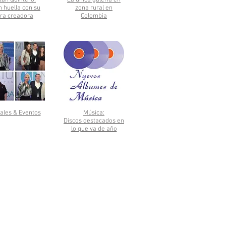
tán Quintero:
La única galeria en
n huella con su
zona rural en
ra creadora
Colombia
ales & Eventos
Música:
Discos destacados en
lo que va de año