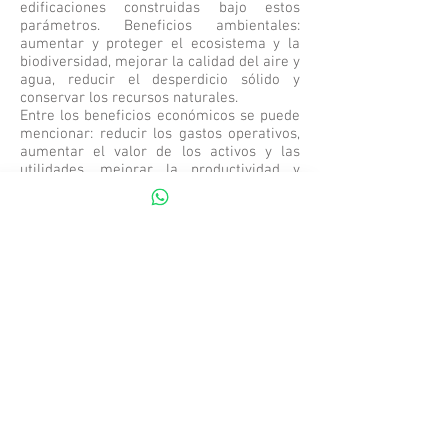
edificaciones construidas bajo estos
parámetros. Beneficios ambientales:
aumentar y proteger el ecosistema y la
biodiversidad, mejorar la calidad del aire y
agua, reducir el desperdicio sólido y
conservar los recursos naturales.
Entre los beneficios económicos se puede
mencionar: reducir los gastos operativos,
aumentar el valor de los activos y las
utilidades, mejorar la productividad y
satisfacción de los empleados y optimizar
el ciclo de vida del proyecto. En cuanto a
los beneficios para la salud y la
comunidad, destacan: mejorar los
ambientes de aire, térmicos y acústicos,
aumentar el confort y salud de los
ocupantes, minimizar la carga sobre la
infraestructura local y contribuir a la
calidad de vida en general.
Se estima que los beneficios económicos
de una edificación ecológica, que
provienen de las ganancias por ahorro de
energía, agua y del aumento en la
productividad y salud de los habitantes,
oscilan entre los 50 a 70 dólares por