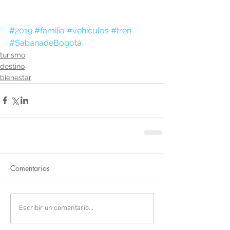
#2019
#familia
#vehiculos
#tren
#SabanadeBogotá
turismo
destino
bienestar
Comentarios
Escribir un comentario...