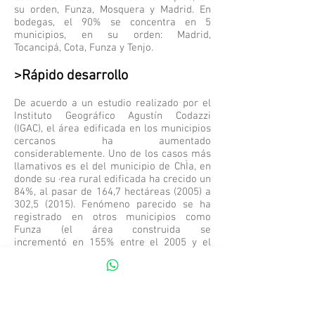
su orden, Funza, Mosquera y Madrid. En
bodegas, el 90% se concentra en 5
municipios, en su orden: Madrid,
Tocancipá, Cota, Funza y Tenjo.
>Rápido desarrollo
De acuerdo a un estudio realizado por el
Instituto Geográfico Agustín Codazzi
(IGAC), el área edificada en los municipios
cercanos ha aumentado
considerablemente. Uno de los casos más
llamativos es el del municipio de ChÌa, en
donde su ·rea rural edificada ha crecido un
84%, al pasar de 164,7 hectáreas (2005) a
302,5 (2015). Fenómeno parecido se ha
registrado en otros municipios como
Funza (el área construida se
incrementó en 155% entre el 2005 y el
2015), en Cota 152%, Cajicá 107% y
Mosquera 99%.
En este sentido, una de las
preocupaciones que surgen ante este gran
desarrollo que están experimentando los