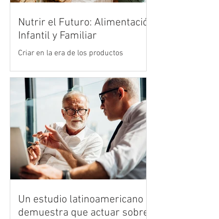
Nutrir el Futuro: Alimentación
Infantil y Familiar
Criar en la era de los productos
ultraprocesados es uno de los mayores
desafíos de la crianza moderna. Vivimos
en un entorno acelerado donde la
publicidad y la comodidad de la comida
rápida compiten de manera desleal con
la cocina tradicional y los alimentos
reales. Sin embargo, en medio de esta
marea de opciones industrializadas, el
hogar sigue siendo el refugio más
importante para diseñar el bienestar
físico y emocional del mañana.
Un estudio latinoamericano
demuestra que actuar sobre