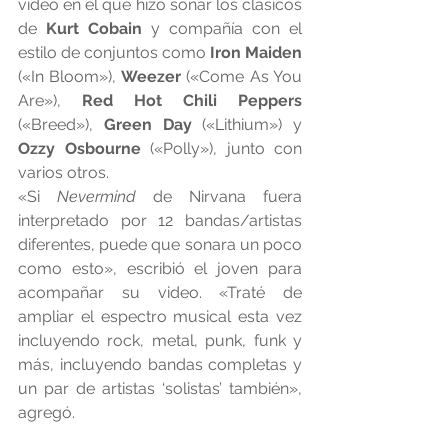
video en el que hizo sonar los clásicos 
de 
Kurt Cobain
 y compañía con el 
estilo de conjuntos como 
Iron Maiden
(«In Bloom»),
 Weezer
 («Come As You 
Are»), 
Red Hot Chili Peppers
(«Breed»), 
Green Day
 («Lithium») y 
Ozzy Osbourne
 («Polly»), junto con 
varios otros.
«Si 
Nevermind 
de Nirvana fuera 
interpretado por 12 bandas/artistas 
diferentes, puede que sonara un poco 
como esto», escribió el joven para 
acompañar su video. «Traté de 
ampliar el espectro musical esta vez 
incluyendo rock, metal, punk, funk y 
más, incluyendo bandas completas y 
un par de artistas ‘solistas’ también», 
agregó. 