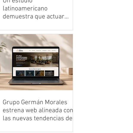
Un estudio
siendo el refugio más importante
latinoamericano
para diseñar el bienestar físico y
demuestra que actuar
emocional del mañana.
sobre cinco hábitos
El estudio LatAm-FINGERS,
cotidianos mejora
desarrollado durante dos años en
significativamente la salud
11 países de América Latina - entre
cognitiva en adultos
ellos Colombia-, mostró que una
mayores
intervención multidominio,
estructurada y culturalmente
adaptada —basada en actividad
física, alimentación saludable,
control cardiovascular,
entrenamiento cognitivo y
socialización— logró mejoras
Grupo Germán Morales
cognitivas un 55% superiores a las
estrena web alineada con
observadas con recomendaciones
las nuevas tendencias del
generales de salud en adultos
turismo
mayores en riesgo de deterioro
Con más de 57 años de trayectoria,