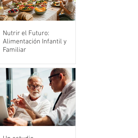
Nutrir el Futuro:
Alimentación Infantil y
Familiar
Criar en la era de los productos
ultraprocesados es uno de los
mayores desafíos de la crianza
moderna. Vivimos en un entorno
acelerado donde la publicidad y la
comodidad de la comida rápida
compiten de manera desleal con la
cocina tradicional y los alimentos
reales. Sin embargo, en medio de
esta marea de opciones
industrializadas, el hogar sigue