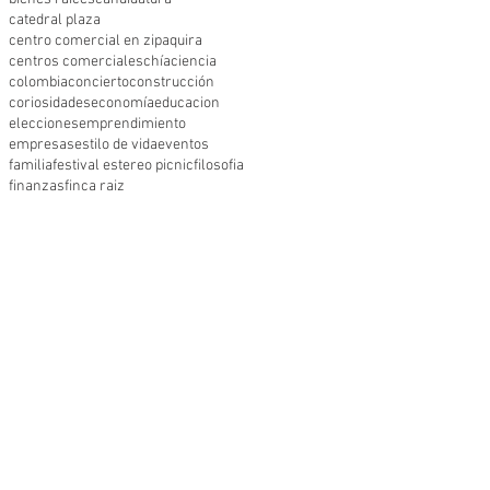
catedral plaza
centro comercial en zipaquira
centros comerciales
chía
ciencia
colombia
concierto
construcción
coriosidades
economía
educacion
elecciones
emprendimiento
empresas
estilo de vida
eventos
familia
festival estereo picnic
filosofia
finanzas
finca raiz