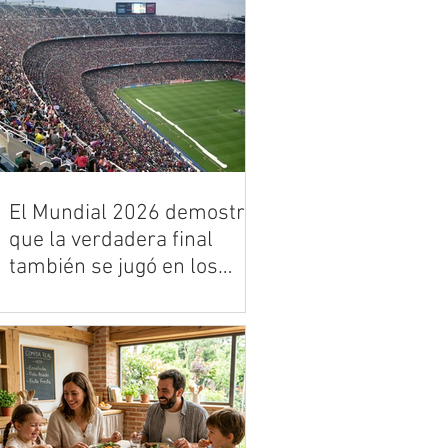
Parque
ciudad volverá a abrir sus parques y
escenarios para recibir una nueva
edición de los Festivales al Parque,
política cultural que se mantiene
firme y en expansión bajo el
liderazgo del Instituto Distrital de las
Artes - Idartes. La programación
comenzará el 24 y 25 de mayo con
Colombia al Parque en el Parque de
El Mundial 2026 demostró
los Novios y se extenderá hasta el 28
que la verdadera final
y 29 de noviembre con Salsa al
también se jugó en los
Parque en el Simón Bolívar. En
centros de datos
● José Borges, gerente para la
región de Vertiv, analiza cómo la
infraestructura digital respondió a
uno de los mayores retos
tecnológicos del deporte mundial.