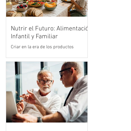
Nutrir el Futuro: Alimentación
Infantil y Familiar
Criar en la era de los productos
ultraprocesados es uno de los mayores
desafíos de la crianza moderna. Vivimos
en un entorno acelerado donde la
publicidad y la comodidad de la comida
rápida compiten de manera desleal con
la cocina tradicional y los alimentos
reales. Sin embargo, en medio de esta
marea de opciones industrializadas, el
hogar sigue siendo el refugio más
importante para diseñar el bienestar
físico y emocional del mañana.