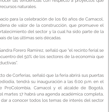
conocer las tendencias con respecto a proyectos que 
recursos naturales.
pacio para la celebración de los 60 años de Camacol, 
cadena de valor de la construcción, que promueve el 
ortalecimiento del sector y la cual ha sido parte de la 
aís de las últimas seis décadas.
ndra Forero Ramírez, señaló que “el recinto ferial se 
ncuentro del 50% de los sectores de la economía que 
ductivas”.
to de Corferias, señaló que la feria abrirá sus puertas 
iodía, tendrá su inauguración a las 6:00 p.m. en el 
de ProColombia, Camacol y el alcalde de Bogotá, 
 del martes 17 habrá una agenda académica completa, 
á dar a conocer todos los temas de interés del sector 