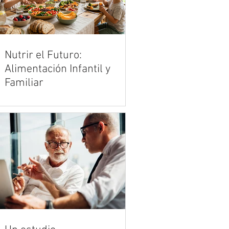
Nutrir el Futuro:
Alimentación Infantil y
Familiar
Criar en la era de los productos
ultraprocesados es uno de los
mayores desafíos de la crianza
moderna. Vivimos en un entorno
acelerado donde la publicidad y la
comodidad de la comida rápida
compiten de manera desleal con la
cocina tradicional y los alimentos
reales. Sin embargo, en medio de
esta marea de opciones
industrializadas, el hogar sigue