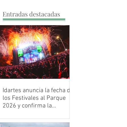
Entradas destacadas
Idartes anuncia la fecha de
los Festivales al Parque
2026 y confirma la
histórica celebración de
Bogotá ya tiene banda sonora para
los 30 años de Rock al
2026. Entre mayo y noviembre, la