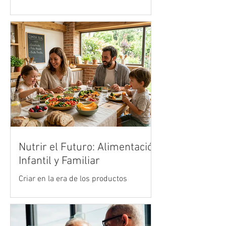
centros de datos
● José Borges, gerente para la región de
Vertiv, analiza cómo la infraestructura
digital respondió a uno de los mayores
retos tecnológicos del deporte mundial.
Nutrir el Futuro: Alimentación
Infantil y Familiar
Criar en la era de los productos
ultraprocesados es uno de los mayores
desafíos de la crianza moderna. Vivimos
en un entorno acelerado donde la