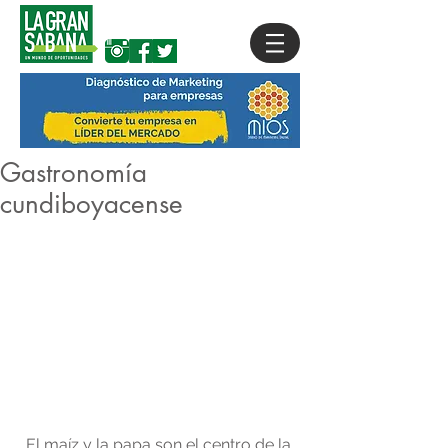
Gastronomía
cundiboyacense
El maíz y la papa son el centro de la 