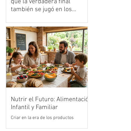
que la verdadera final
también se jugó en los
centros de datos
● José Borges, gerente para la región de
Vertiv, analiza cómo la infraestructura
digital respondió a uno de los mayores
retos tecnológicos del deporte mundial.
Nutrir el Futuro: Alimentación
Infantil y Familiar
Criar en la era de los productos
ultraprocesados es uno de los mayores