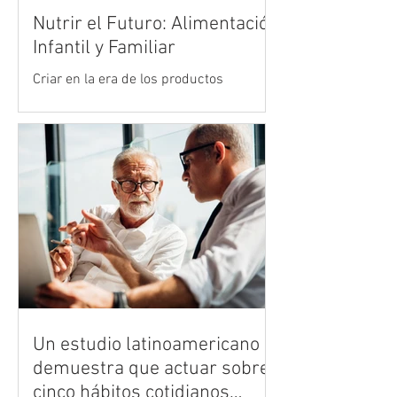
Nutrir el Futuro: Alimentación
Infantil y Familiar
Criar en la era de los productos
ultraprocesados es uno de los mayores
desafíos de la crianza moderna. Vivimos
en un entorno acelerado donde la
publicidad y la comodidad de la comida
rápida compiten de manera desleal con
la cocina tradicional y los alimentos
reales. Sin embargo, en medio de esta
marea de opciones industrializadas, el
hogar sigue siendo el refugio más
importante para diseñar el bienestar
físico y emocional del mañana.
Un estudio latinoamericano
demuestra que actuar sobre
cinco hábitos cotidianos