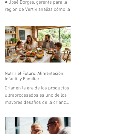
● José Borges, gerente para la
al Parque en el Simón Bolívar.
región de Vertiv, analiza cómo la
En
infraestructura digital
respondió a uno de los mayores
retos tecnológicos del deporte
mundial.
Nutrir el Futuro: Alimentación
Infantil y Familiar
Criar en la era de los productos
ultraprocesados es uno de los
mayores desafíos de la crianza
moderna. Vivimos en un
entorno acelerado donde la
publicidad y la comodidad de la
comida rápida compiten de