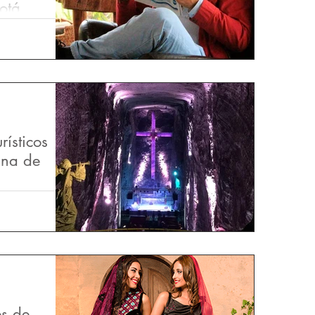
otá
so existe un
emente para
 detrás de ese
rísticos
ana de
ogotá, posee
ístico que cada
e bienestar,
es de