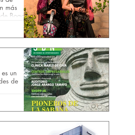
on más
 de Bogotá
o "Incentivando
ón" Desde su
ista Norte...
 es un
des de
oso y rico
 de 500 años,
 buscaban un