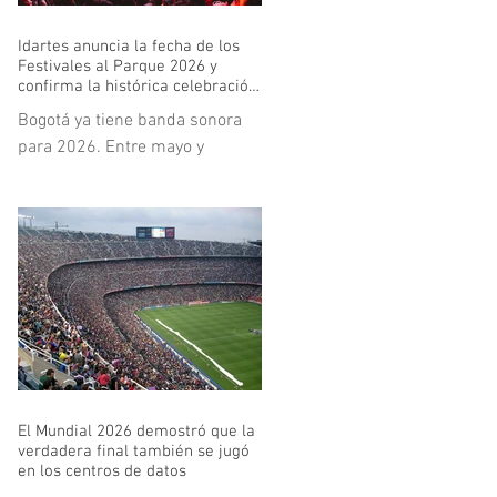
Idartes anuncia la fecha de los
Festivales al Parque 2026 y
confirma la histórica celebración
de los 30 años de Rock al Parque
Bogotá ya tiene banda sonora
para 2026. Entre mayo y
noviembre, la ciudad volverá a
abrir sus parques y escenarios
para recibir una nueva edición
de los Festivales al Parque,
política cultural que se
mantiene firme y en expansión
bajo el liderazgo del Instituto
Distrital de las Artes - Idartes.
La programación comenzará el
24 y 25 de mayo con Colombia
El Mundial 2026 demostró que la
al Parque en el Parque de los
verdadera final también se jugó
Novios y se extenderá hasta el
en los centros de datos
28 y 29 de noviembre con Salsa