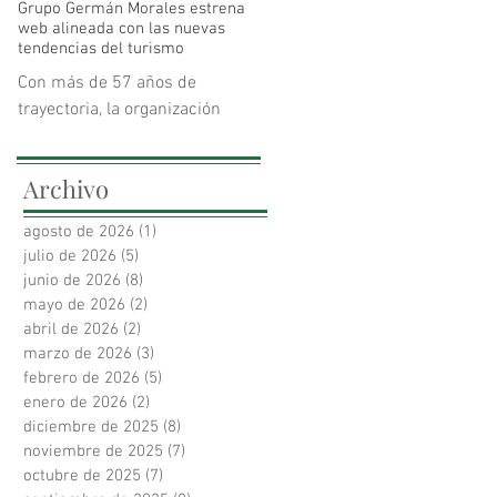
Grupo Germán Morales estrena
mejoras cognitivas un 55%
web alineada con las nuevas
superiores a las observadas
tendencias del turismo
con recomendaciones
Con más de 57 años de
generales de salud en adultos
trayectoria, la organización
mayores en riesgo de deterioro
colombiana redefine su
cognitivo.
narrativa de marca para
Archivo
conectar la hotelería tradicional
con las rentas cortas, la
agosto de 2026
(1)
1 entrada
tecnología y la sostenibilidad.
julio de 2026
(5)
5 entradas
La nueva plataforma responde
junio de 2026
(8)
8 entradas
a las demandas del viajero
mayo de 2026
(2)
2 entradas
moderno y los nuevos modelos
abril de 2026
(2)
2 entradas
de habitabilidad.
marzo de 2026
(3)
3 entradas
febrero de 2026
(5)
5 entradas
enero de 2026
(2)
2 entradas
diciembre de 2025
(8)
8 entradas
noviembre de 2025
(7)
7 entradas
octubre de 2025
(7)
7 entradas