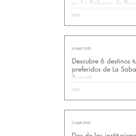
en La Sabana de Bog
Detrás de cada proyecto exito
equipo que trabaja incansabl
sacar una empresa adelante, y
equipo...
9 sept 2016
Descubre 6 destinos tu
preferidos de La Sab
Bogotá
SABANEANDO La Sabana de B
un extraordinario potencial tur
día sigue creciendo. Turismo d
de...
7 sept 2016
Dos de las institucion