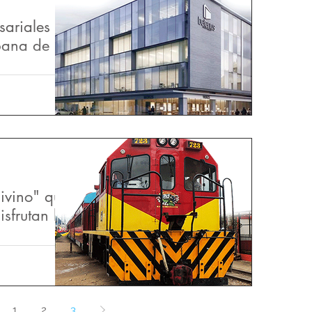
sariales
bana de
inas se
ogotá" Son
 oficinas que
divino" que
isfrutan los
cia que hay
omo viajar en
el tren tiene
1
2
3