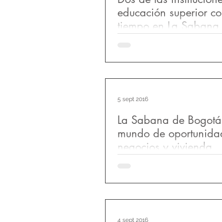
educación superior c
tiempo en La Sabana
>Taller Cinco Centro de Diseñ
la creatividad y la investigaci
sede actual situada en la Autop
5 sept 2016
La Sabana de Bogotá
mundo de oportunida
negocios y vivienda
La Sabana de Bogotá...el herm
reino de los Muiscas Hace más
los conquistadores españoles
país...
4 sept 2016