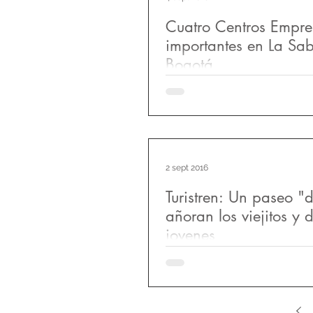
Cuatro Centros Empre
importantes en La Sa
Bogotá
"Importantes proyectos de ofic
construyen a las afueras de B
innumerables los proyectos de
se desarrollan...
2 sept 2016
Turistren: Un paseo "
añoran los viejitos y d
jovenes
Viajar en tren es una experien
que vivir, inigualable. No es c
auto o en moto, ni en autobús; 
una...