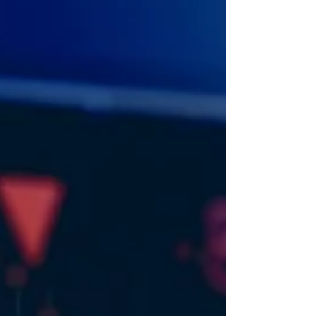
Los chips de silicio son los motores invisibles
del mundo contemporáneo. Están dentro de
cada teléfono, vehículo, satélite, computadora
o servidor que utilizamos. Sin embargo, detrás
de su diminuto tamaño se libra una de las
batallas más trascendentales del siglo XXI: la
lucha por el control del suministro global de
semiconductores. Esta disputa, protagonizada
principalmente por Estados Unidos y China,
no solo determinará el futuro de la tecnología,
sino también el rumbo econ